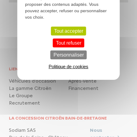
proposer des contenus adaptés. Vous
pouvez accepter, refuser ou personnaliser
Financement
vos choix.
Tout accepter
Tout refuser
Personnaliser
Politique de cookies
LIENS UTILES
NOS SERVICES
Véhicules d’occasion
Après-Vente
La gamme Citroën
Financement
Le Groupe
Recrutement
LA CONCESSION CITROËN BAIN-DE-BRETAGNE
Sodiam SAS
Nous