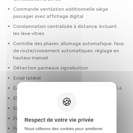
Commande ventilation additionnelle siège
passager. avec affichage digital
Condamnation centralisée à distance. incluant
les lève-vitres
Contrôle des phares: allumage automatique. feux
de route/croisement automatiques. réglage en
hauteur manuel
Détection panneaux signalisation
Eclair latéral
Ecran de divertissement: 10.0 " tactile. AV et 25.4
ESP
Essuie-glaces à capteur de pluie
Feux à LED
Respect de votre vie privée
Frein à main électrique
Nous utilisons des cookies pour améliorer