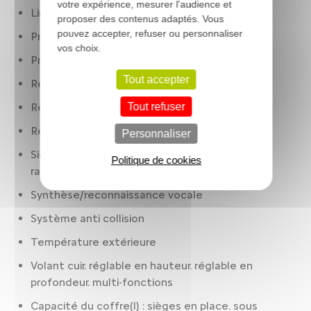
votre expérience, mesurer l'audience et
Limiteur de vitesse
proposer des contenus adaptés. Vous
pouvez accepter, refuser ou personnaliser
Préparation Isofix
vos choix.
Prise(s) 12V : AV
Tout accepter
Récupération d'énergie au freinage
Tout refuser
Régulateur de vitesse
Réservoir principal 50 litres
Personnaliser
Sièges AR : banquette. 3 places. assise fixe.
Politique de cookies
rabattables : 2/3-1/3
Synthèse/reconnaissance vocale
Système anti collision
Température extérieure
Volant cuir. réglable en hauteur. réglable en
profondeur. multi-fonctions
Capacité du coffre(l) : sièges en place. sous