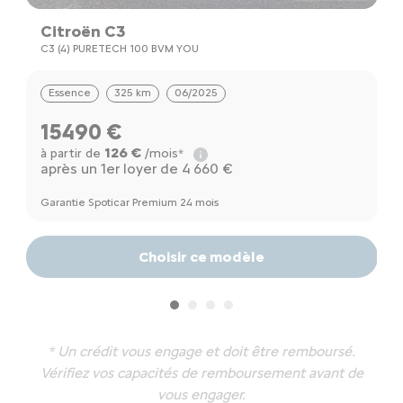
Citroën C3
C
C3 (4) PURETECH 100 BVM YOU
C
Essence
325 km
06/2025
15490 €
126 €
à partir de
/mois*
à
après un 1er loyer de 4 660 €
a
Garantie Spoticar Premium 24 mois
Ga
Choisir ce modèle
* Un crédit vous engage et doit être remboursé.
Vérifiez vos capacités de remboursement avant de
vous engager.