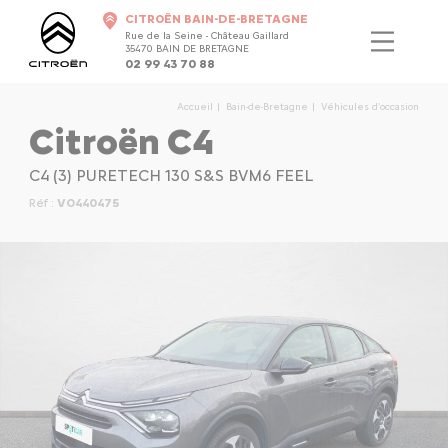
CITROËN BAIN-DE-BRETAGNE
Rue de la Seine - Château Gaillard
35470 BAIN DE BRETAGNE
02 99 43 70 88
Accueil
Bain-de-Bretagne
Véhicules d'occasion
Citroën C4
C4 (3) PURETECH 130 S&S BVM6 FEEL
Réf :
VO440475