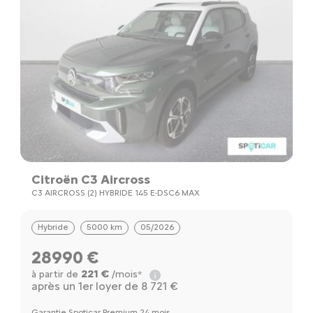
Citroën C3 Aircross
D
C3 AIRCROSS (2) HYBRIDE 145 E-DSC6 MAX
D
Hybride
5000 km
05/2026
28990 €
221 €
à partir de
/mois*
à
après un 1er loyer de 8 721 €
Ga
Garantie Spoticar Premium 24 mois