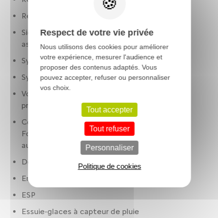
Rétroviseurs rabattables électriquement
Respect de votre vie privée
Sièges AR : banquette fractionnée. 3 places.
assise fixe. rabattables : 2/3-1/3. plancher plat
Nous utilisons des cookies pour améliorer
votre expérience, mesurer l'audience et
Synthèse/reconnaissance vocale
proposer des contenus adaptés. Vous
Système anti collision
pouvez accepter, refuser ou personnaliser
vos choix.
Volant cuir. réglable en hauteur. réglable en
profondeur. multi-fonctions
Tout accepter
Contrôle des phares: allumage automatique.
Tout refuser
Fonction antibrouillard. réglage en hauteur
automatique
Personnaliser
Détection panneaux signalisation
Politique de cookies
Enregistreur d'accident
ESP
Essuie-glaces à capteur de pluie