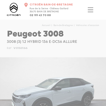
CITROËN BAIN-DE-BRETAGNE
Rue de la Seine - Château Gaillard
35470 BAIN DE BRETAGNE
02 99 43 70 88
Accueil
Bain-de-Bretagne
Véhicules d'occasion
Peugeot 3008
3008 (3) 1.2 HYBRID 136 E-DCS6 ALLURE
Réf :
VO150166