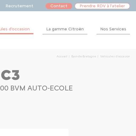
Recrutement
Contact
Prendre RDV à l'atelier
ules d'occasion
La gamme Citroën
Nos Services
Après-
vente
Accueil
Bain-de-Bretagne
Véhicules d'occasion
Financement
 C3
 100 BVM AUTO-ECOLE