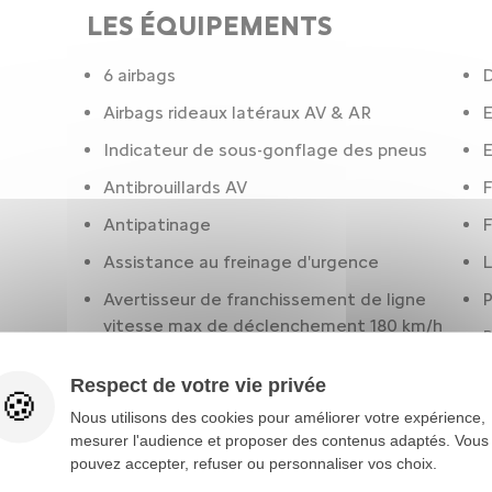
LES ÉQUIPEMENTS
6 airbags
D
Airbags rideaux latéraux AV & AR
Indicateur de sous-gonflage des pneus
E
Antibrouillards AV
F
Antipatinage
F
Assistance au freinage d'urgence
L
Avertisseur de franchissement de ligne
P
vitesse max de déclenchement 180 km/h
P
112 mph
R
Respect de votre vie privée
Régulateur de vitesse
R
Nous utilisons des cookies pour améliorer votre expérience,
Réservoir principal 42 litres
mesurer l'audience et proposer des contenus adaptés. Vous
Rétroviseurs rabattables électriquement
pouvez accepter, refuser ou personnaliser vos choix.
C