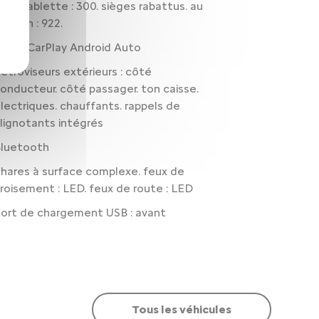
ous tablette : 300. sièges rabattus. au
avillon : 922.
pple CarPlay Android Auto
étroviseurs extérieurs : côté
onducteur. côté passager. ton caisse.
lectriques. chauffants. rappels de
lignotants intégrés
luetooth
hares à surface complexe. feux de
roisement : LED. feux de route : LED
ort de chargement USB : avant
Tous les véhicules