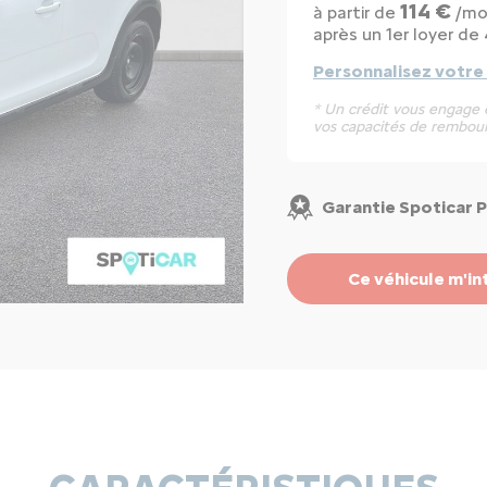
114 €
à partir de
/mo
après un 1er loyer de 
Personnalisez votre
* Un crédit vous engage e
vos capacités de rembou
Garantie Spoticar 
Ce véhicule m'in