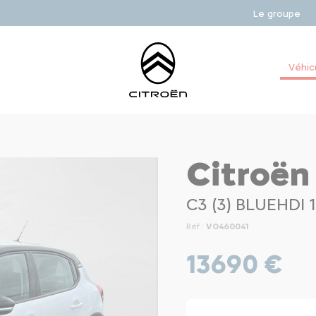
Le groupe
Véhic
Citroën
C3 (3) BLUEHDI
Réf :
VO460041
13690 €