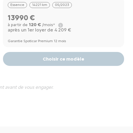
Essence
14221 km
05/2023
13990 €
120 €
à partir de
/mois*
après un 1er loyer de 4 209 €
Garantie Spoticar Premium 12 mois
Choisir ce modèle
nt avant de vous engager.