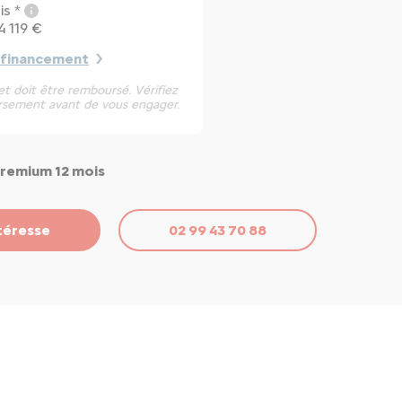
is *
4 119 €
 financement
t doit être remboursé. Vérifiez
rsement avant de vous engager.
Premium 12 mois
téresse
02 99 43 70 88