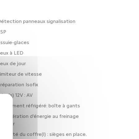
étection panneaux signalisation
ESP
ssuie-glaces
eux à LED
eux de jour
imiteur de vitesse
réparation Isofix
rise(s) 12V : AV
angement réfrigéré: boîte à gants
écupération d'énergie au freinage
moteur
apacité du coffre(l) : sièges en place.