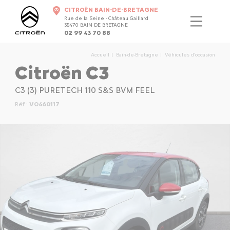
CITROËN BAIN-DE-BRETAGNE
Rue de la Seine - Château Gaillard
35470 BAIN DE BRETAGNE
02 99 43 70 88
Accueil
Bain-de-Bretagne
Véhicules d'occasion
Citroën C3
C3 (3) PURETECH 110 S&S BVM FEEL
Réf :
VO460117