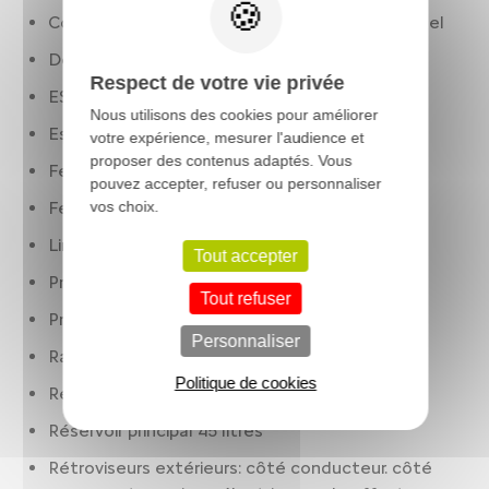
Contrôle des phares: réglage en hauteur manuel
Détection panneaux signalisation
Respect de votre vie privée
ESP
Nous utilisons des cookies pour améliorer
Essuie-glaces
votre expérience, mesurer l'audience et
proposer des contenus adaptés. Vous
Feux à LED
pouvez accepter, refuser ou personnaliser
vos choix.
Feux de jour
Limiteur de vitesse
Tout accepter
Préparation Isofix
Tout refuser
Prise(s) 12V : AV
Personnaliser
Rangement réfrigéré: boîte à gants
Politique de cookies
Régulateur de vitesse
Réservoir principal 45 litres
Rétroviseurs extérieurs: côté conducteur. côté