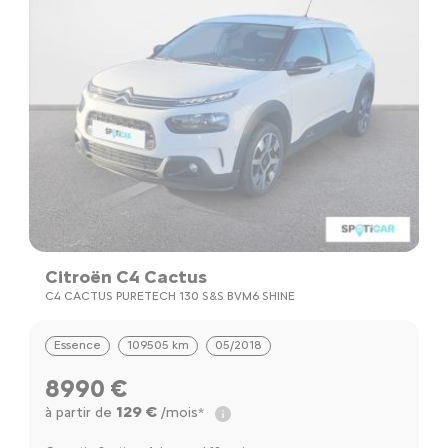
Citroën C4 Cactus
C
C4 CACTUS PURETECH 130 S&S BVM6 SHINE
C
Essence
109505 km
05/2018
8990 €
129 €
à partir de
/mois*
à