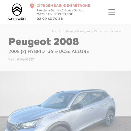
CITROËN BAIN-DE-BRETAGNE
Rue de la Seine - Château Gaillard
35470 BAIN DE BRETAGNE
02 99 43 70 88
Accueil
Bain-de-Bretagne
Véhicules d'occasion
Peugeot 2008
2008 (2) HYBRID 136 E-DCS6 ALLURE
Réf :
VO440517