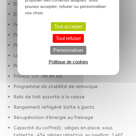
ESP
pouvez accepter, refuser ou personnaliser
vos choix.
Essuie-glaces à capteur de pluie
Feux à LED
Tout accepter
Feux de jour
Tout refuser
Frein à main électrique
Personnaliser
Limiteur de vitesse
Politique de cookies
Préparation Isofix
Prise(s) 12V : AV et AR
Programme de stabilité de remorque
Rails de toit assortis à la caisse
Rangement réfrigéré: boîte à gants
Récupération d'énergie au freinage
Capacité du coffre(l) : sièges en place. sous
tablette : 434. sièges rabattus. au pavillon : 1 467.