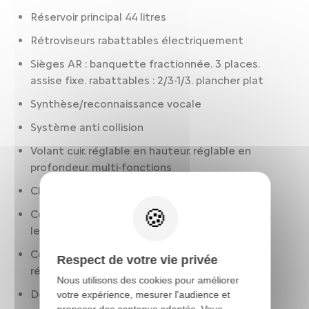
Réservoir principal 44 litres
Rétroviseurs rabattables électriquement
Sièges AR : banquette fractionnée. 3 places.
assise fixe. rabattables : 2/3-1/3. plancher plat
Synthèse/reconnaissance vocale
Système anti collision
Volant cuir. réglable en hauteur. réglable en
profondeur. multi-fonctions
Climatisation 1 zone
Condamnation centralisée à distance. incluant
les lève-vitres
Contrôle des phares: allumage automatique.
Respect de votre vie privée
réglage en hauteur manuel
Nous utilisons des cookies pour améliorer
Détection panneaux signalisation
votre expérience, mesurer l'audience et
proposer des contenus adaptés. Vous