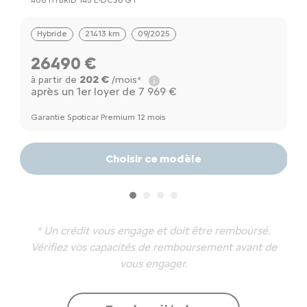
408 HYBRID 145 E-DCS6 GT
D
Hybride
21413 km
09/2025
26490 €
202 €
à partir de
/mois*
à
après un 1er loyer de 7 969 €
a
Garantie Spoticar Premium 12 mois
Ga
Choisir ce modèle
* Un crédit vous engage et doit être remboursé.
Vérifiez vos capacités de remboursement avant de
vous engager.