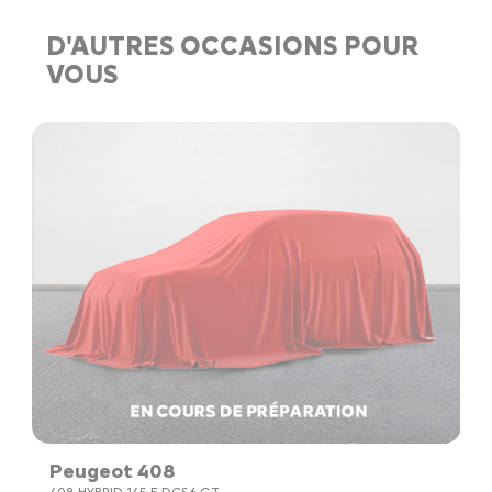
D'AUTRES OCCASIONS POUR
VOUS
U
Peugeot 408
D