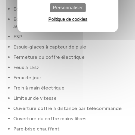
Personnaliser
Eclair latéral
Ecran de divertissement: 12.00 " tactile. AV et
Politique de cookies
30.5
ESP
Essuie-glaces à capteur de pluie
Fermeture du coffre électrique
Feux à LED
Feux de jour
Frein à main électrique
Limiteur de vitesse
Ouverture coffre à distance par télécommande
Ouverture du coffre mains-libres
Pare-brise chauffant