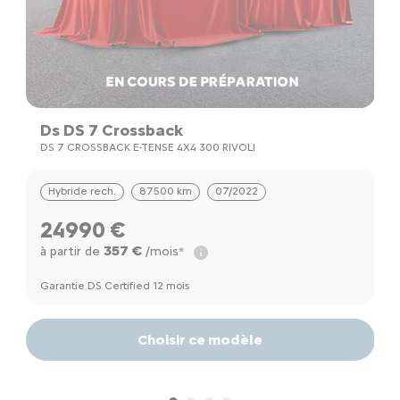
Ds DS 7 Crossback
F
DS 7 CROSSBACK E-TENSE 4X4 300 RIVOLI
R
Hybride rech.
87500 km
07/2022
24990 €
357 €
à partir de
/mois*
à
a
Garantie DS Certified 12 mois
Ga
Choisir ce modèle