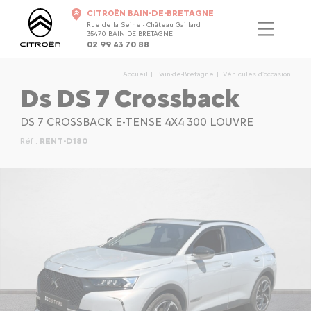
CITROËN BAIN-DE-BRETAGNE
Rue de la Seine - Château Gaillard
35470 BAIN DE BRETAGNE
02 99 43 70 88
Accueil
Bain-de-Bretagne
Véhicules d'occasion
Ds DS 7 Crossback
DS 7 CROSSBACK E-TENSE 4X4 300 LOUVRE
Réf :
RENT-D180