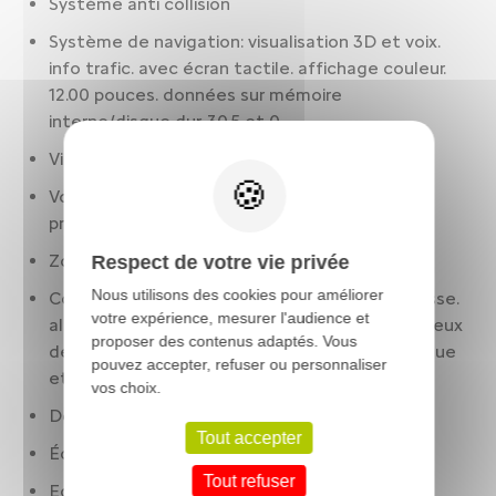
Système anti collision
Système de navigation: visualisation 3D et voix.
info trafic. avec écran tactile. affichage couleur.
12.00 pouces. données sur mémoire
interne/disque dur. 30.5 et 0
Vitres latérales feuilletées
Volant cuir. réglable en hauteur. réglable en
profondeur. multi-fonctions
Zone de recharge par induction
Respect de votre vie privée
Nous utilisons des cookies pour améliorer
Contrôle des phares: faisceau asservi à la vitesse.
votre expérience, mesurer l'audience et
allumage automatique. phares directionnels. Feux
proposer des contenus adaptés. Vous
de route actifs. réglage en hauteur automatique
pouvez accepter, refuser ou personnaliser
et Eclairage Matrix
vos choix.
Détection panneaux signalisation
Tout accepter
Éclairage ambiance
Tout refuser
Eclairage d'accueil: projection du logo