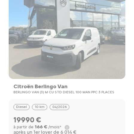
Citroën Berlingo Van
BERLINGO VAN (3) M CU STD DIESEL 100 MAN PPC 3 PLACES
Diesel
10 km
04/2026
19990 €
166 €
à partir de
/mois*
après un 1er loyer de 6 014 €