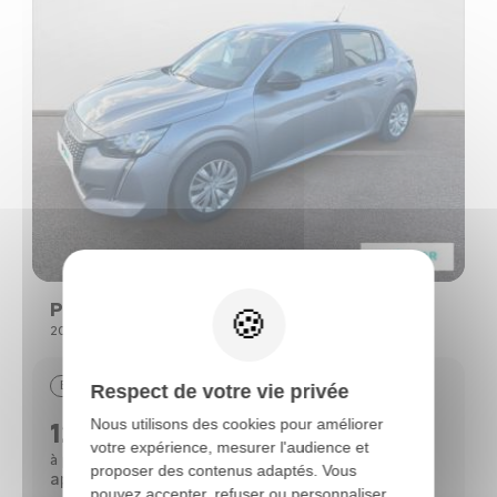
Peugeot 208
208 (2) PURETECH 75 S&S ACTIVE
Essence
29390 km
09/2022
Respect de votre vie privée
Nous utilisons des cookies pour améliorer
12690 €
votre expérience, mesurer l'audience et
112 €
à partir de
/mois*
proposer des contenus adaptés. Vous
après un 1er loyer de 3 818 €
pouvez accepter, refuser ou personnaliser