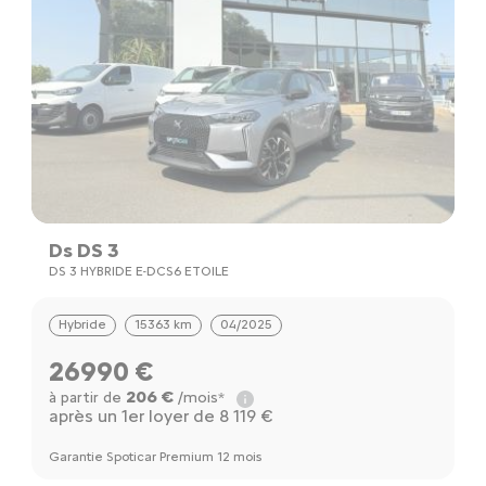
Ds DS 3
DS 3 HYBRIDE E-DCS6 ETOILE
Hybride
15363 km
04/2025
26990 €
206 €
à partir de
/mois*
après un 1er loyer de 8 119 €
Garantie Spoticar Premium 12 mois