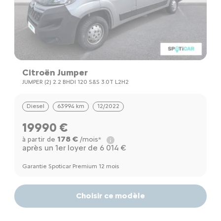
Citroën Jumper
JUMPER (2) 2.2 BHDI 120 S&S 3.0T L2H2
Diesel
63994 km
12/2022
19990 €
178 €
à partir de
/mois*
après un 1er loyer de 6 014 €
Garantie Spoticar Premium 12 mois
Choisir ce modèle