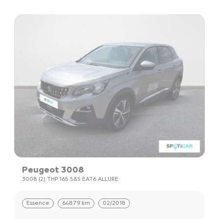
Peugeot 3008
3008 (2) THP 165 S&S EAT6 ALLURE
Essence
64879 km
02/2018