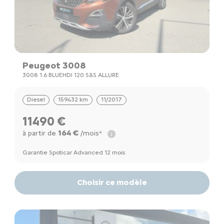
Peugeot 3008
3008 1.6 BLUEHDI 120 S&S ALLURE
Diesel
159432 km
11/2017
11490 €
164 €
à partir de
/mois*
Garantie Spoticar Advanced 12 mois
Choisir ce modèle