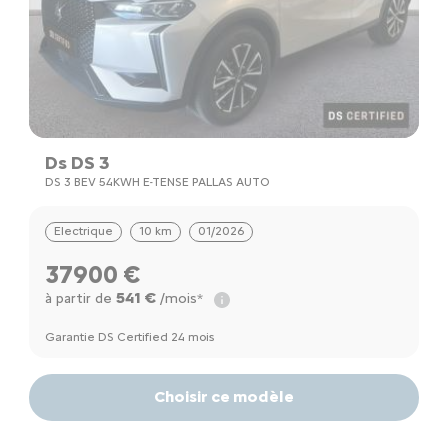
Ds DS 3
DS 3 BEV 54KWH E-TENSE PALLAS AUTO
Electrique
10 km
01/2026
37900 €
541 €
à partir de
/mois*
Garantie DS Certified 24 mois
Choisir ce modèle