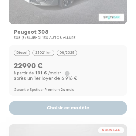
Peugeot 308
308 (3) BLUEHDI 130 AUTO8 ALLURE
Diesel
23021 km
08/2025
22990 €
191 €
à partir de
/mois*
après un 1er loyer de 6 916 €
Garantie Spoticar Premium 24 mois
Choisir ce modèle
NOUVEAU