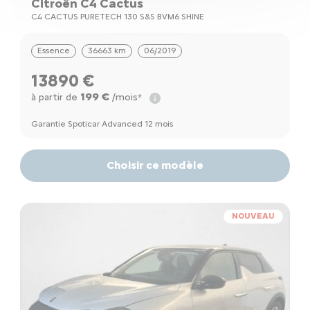
Citroën C4 Cactus
C4 CACTUS PURETECH 130 S&S BVM6 SHINE
Essence
36663 km
06/2019
13890 €
199 €
à partir de
/mois*
Garantie Spoticar Advanced 12 mois
Choisir ce modèle
NOUVEAU