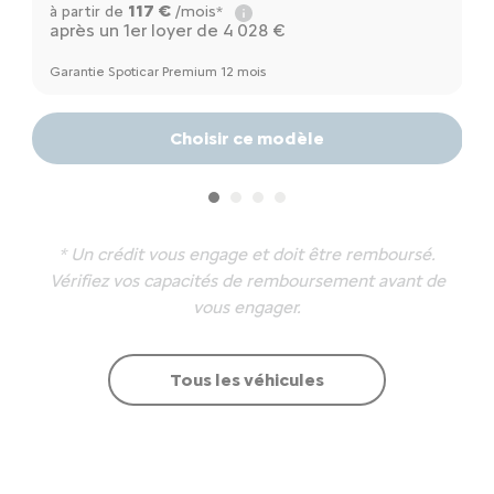
117 €
à partir de
/mois*
à
après un 1er loyer de 4 028 €
a
Garantie Spoticar Premium 12 mois
Ga
Choisir ce modèle
* Un crédit vous engage et doit être remboursé.
Vérifiez vos capacités de remboursement avant de
vous engager.
Tous les véhicules