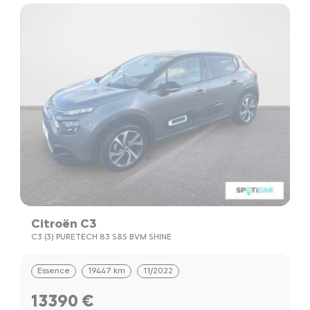
Citroën C3
C
C3 (3) PURETECH 83 S&S BVM SHINE
C
Essence
19447 km
11/2022
13390 €