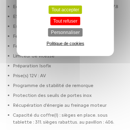
Ecran de divertissement: 7.00 " tactile. AV et 17.8
Tout accepter
ESP
Tout refuser
Essuie-glaces
Personnaliser
Feux à LED
Politique de cookies
Feux de jour
Limiteur de vitesse
Préparation Isofix
Prise(s) 12V : AV
Programme de stabilité de remorque
Protection des seuils de portes inox
Récupération d'énergie au freinage moteur
Capacité du coffre(l) : sièges en place. sous
tablette : 311. sièges rabattus. au pavillon : 406.