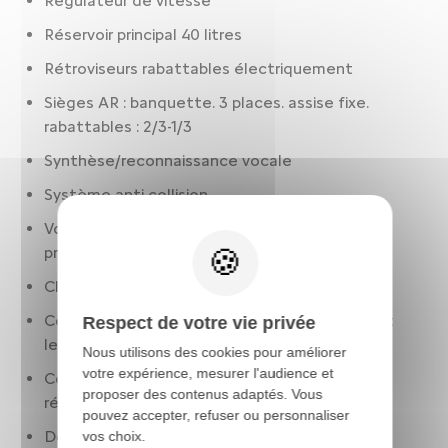
Régulateur de vitesse
Réservoir principal 40 litres
Rétroviseurs rabattables électriquement
Sièges AR : banquette. 3 places. assise fixe.
rabattables : 2/3-1/3
Synthèse/reconnaissance vocale
Système anti collision
Volant cuir. réglable en hauteur. réglable en
profondeur. multi-fonctions
Climatisation
Condamnation centralisée à distance. incluant
Respect de votre vie privée
les lève-vitres
Nous utilisons des cookies pour améliorer
votre expérience, mesurer l'audience et
Contrôle des phares: allumage automatique.
proposer des contenus adaptés. Vous
réglage en hauteur manuel
pouvez accepter, refuser ou personnaliser
Détection panneaux signalisation
vos choix.