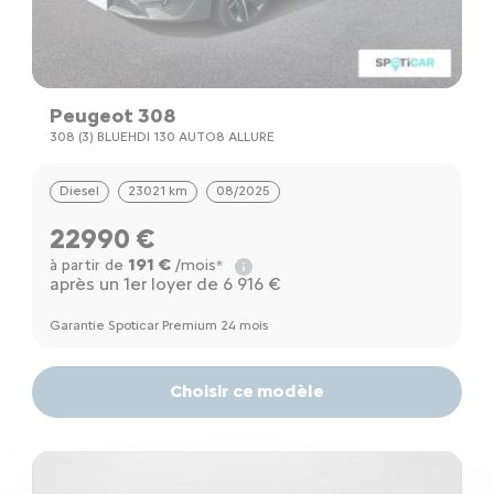
Peugeot 308
308 (3) BLUEHDI 130 AUTO8 ALLURE
Diesel
23021 km
08/2025
22990 €
191 €
à partir de
/mois*
après un 1er loyer de 6 916 €
Garantie Spoticar Premium 24 mois
Choisir ce modèle