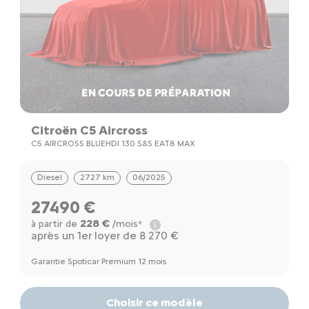
Citroën C5 Aircross
C5 AIRCROSS BLUEHDI 130 S&S EAT8 MAX
Diesel
2727 km
06/2025
27490 €
228 €
à partir de
/mois*
après un 1er loyer de 8 270 €
Garantie Spoticar Premium 12 mois
Choisir ce modèle