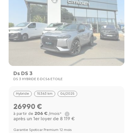
Ds DS 3
DS 3 HYBRIDE E-DCS6 ETOILE
Hybride
15363 km
04/2025
26990 €
206 €
à partir de
/mois*
après un 1er loyer de 8 119 €
Garantie Spoticar Premium 12 mois