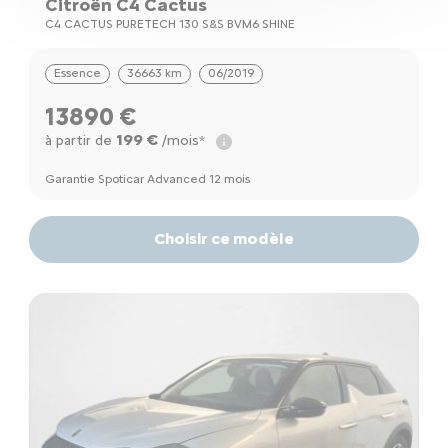
Citroën C4 Cactus
C4 CACTUS PURETECH 130 S&S BVM6 SHINE
Essence
36663 km
06/2019
13890 €
199 €
à partir de
/mois*
Garantie Spoticar Advanced 12 mois
Choisir ce modèle