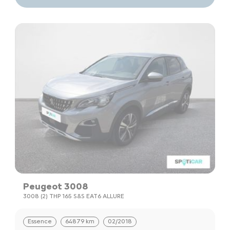
Peugeot 3008
3008 (2) THP 165 S&S EAT6 ALLURE
Essence
64879 km
02/2018