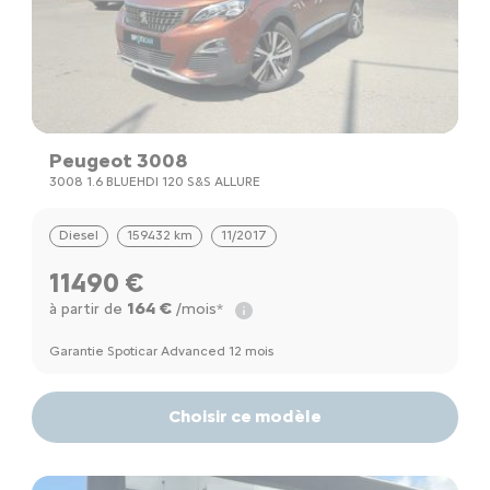
Peugeot 3008
3008 1.6 BLUEHDI 120 S&S ALLURE
Diesel
159432 km
11/2017
11490 €
164 €
à partir de
/mois*
Garantie Spoticar Advanced 12 mois
Choisir ce modèle