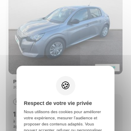
Peugeot 208
208 (2) PURETECH 75 S&S ACTIVE
Essence
29390 km
09/2022
Respect de votre vie privée
Nous utilisons des cookies pour améliorer
12690 €
votre expérience, mesurer l'audience et
112 €
à partir de
/mois*
proposer des contenus adaptés. Vous
après un 1er loyer de 3 818 €
pouvez accepter, refuser ou personnaliser