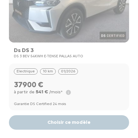
Ds DS 3
DS 3 BEV 54KWH E-TENSE PALLAS AUTO
Electrique
10 km
01/2026
37900 €
541 €
à partir de
/mois*
Garantie DS Certified 24 mois
Choisir ce modèle