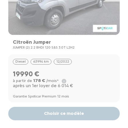
Citroën Jumper
JUMPER (2) 2.2 BHDI 120 S&S 3.0T L2H2
Diesel
63994 km
12/2022
19990 €
178 €
à partir de
/mois*
après un 1er loyer de 6 014 €
Garantie Spoticar Premium 12 mois
Choisir ce modèle