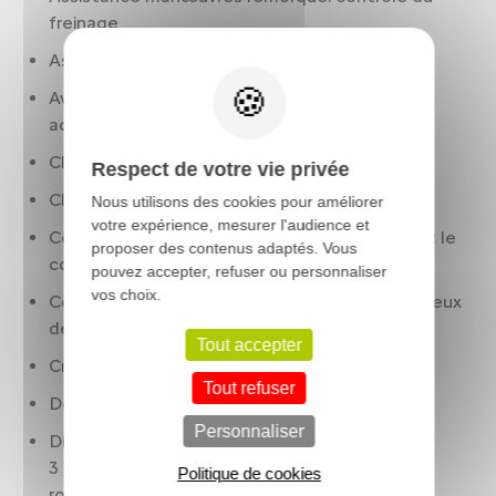
freinage
Assistant sortie de stationnement AR radar
Avertisseur de franchissement de ligne avec
action sur la direction
Climatisation 1 zone
Respect de votre vie privée
Cloison largeur : pleine. hauteur : pleine
Nous utilisons des cookies pour améliorer
votre expérience, mesurer l'audience et
Condamnation centralisée à distance. incluant le
proposer des contenus adaptés. Vous
coffre
pouvez accepter, refuser ou personnaliser
vos choix.
Contrôle des phares: allumage automatique. feux
de route/croisement automatiques
Tout accepter
Crochets de retenue des bagages
Tout refuser
Détection panneaux signalisation
Personnaliser
Dimensions de chargement (mm) : longueur :
3 120. largeur : 1 870. largeur entre passages de
Politique de cookies
roue : 1 422. hauteur : 1 932. volume de