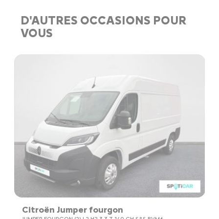
D'AUTRES OCCASIONS POUR
VOUS
Citroën Jumper fourgon
C