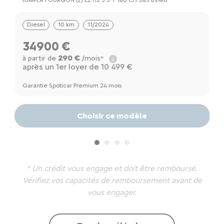
JUMPER FOURGON (2) L2 H2 3.3 T 140 CH S&S BVM6
J
Diesel
10 km
11/2024
34900 €
290 €
à partir de
/mois*
à
après un 1er loyer de 10 499 €
a
Garantie Spoticar Premium 24 mois
Ga
Choisir ce modèle
* Un crédit vous engage et doit être remboursé.
Vérifiez vos capacités de remboursement avant de
vous engager.