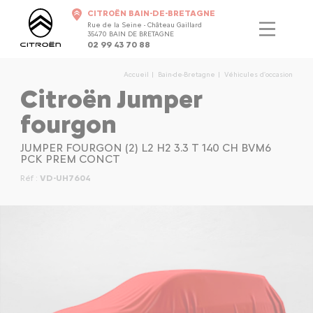
CITROËN BAIN-DE-BRETAGNE
Rue de la Seine - Château Gaillard
35470 BAIN DE BRETAGNE
02 99 43 70 88
Accueil
Bain-de-Bretagne
Véhicules d'occasion
Citroën Jumper
fourgon
JUMPER FOURGON (2) L2 H2 3.3 T 140 CH BVM6
PCK PREM CONCT
Réf :
VD-UH7604