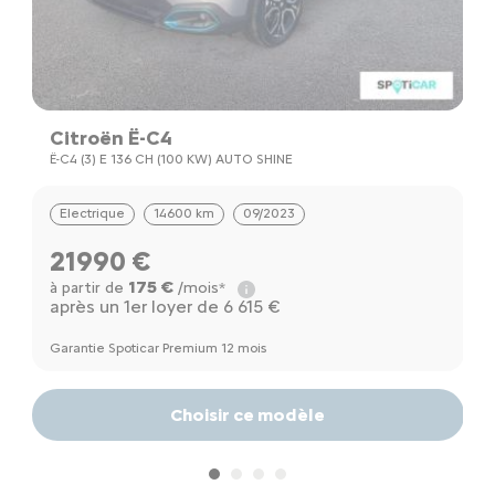
Citroën Ë-C4
C
Ë-C4 (3) E 136 CH (100 KW) AUTO SHINE
E
Electrique
14600 km
09/2023
21990 €
175 €
à partir de
/mois*
à
après un 1er loyer de 6 615 €
a
Garantie Spoticar Premium 12 mois
Ga
Choisir ce modèle