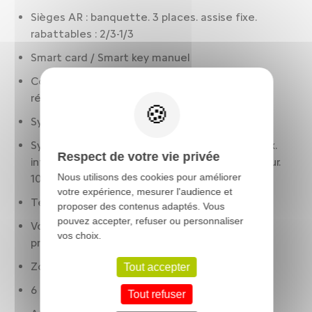
Sièges AR : banquette. 3 places. assise fixe.
rabattables : 2/3-1/3
Smart card / Smart key manuel
Contrôle des phares: allumage automatique.
réglage en hauteur automatique
Système anti collision
Système de navigation: visualisation 3D et voix.
Respect de votre vie privée
info trafic. avec écran tactile. affichage couleur.
Nous utilisons des cookies pour améliorer
10.00 pouces. 25.4 et 36
votre expérience, mesurer l'audience et
Température extérieure
proposer des contenus adaptés. Vous
pouvez accepter, refuser ou personnaliser
Volant cuir. réglable en hauteur. réglable en
vos choix.
profondeur. multi-fonctions
Zone de recharge par induction
Tout accepter
6 airbags
Tout refuser