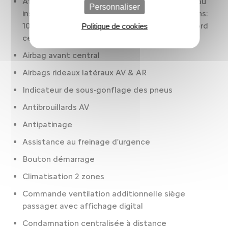
Affichage multi-fonctions: 3.90 pouces. panneau
Personnaliser
instruments 1. 10.0 cm. affichage multi-fonctions:
10.00 pouces. écran(s) tactile(s). Tableau de bord
Politique de cookies
central 1. 25.4 cm
Airbag avant central
Airbags rideaux latéraux AV & AR
Indicateur de sous-gonflage des pneus
Antibrouillards AV
Antipatinage
Assistance au freinage d'urgence
Bouton démarrage
Climatisation 2 zones
Commande ventilation additionnelle siège
passager. avec affichage digital
Condamnation centralisée à distance