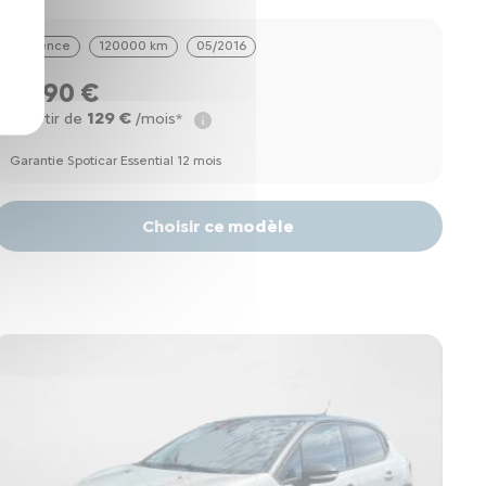
Essence
120000 km
05/2016
8990 €
129 €
à partir de
/mois*
Garantie Spoticar Essential 12 mois
Choisir ce modèle