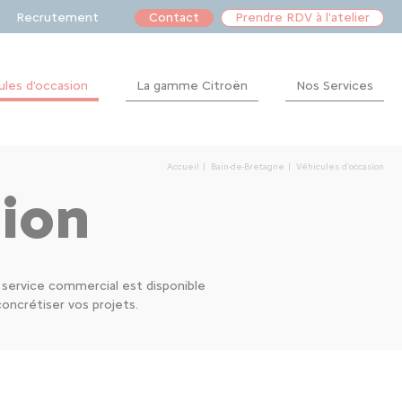
Recrutement
Contact
Prendre RDV à l'atelier
ules d'occasion
La gamme Citroën
Nos Services
Après-
vente
Accueil
Bain-de-Bretagne
Véhicules d'occasion
Financement
sion
e service commercial est disponible
ncrétiser vos projets.