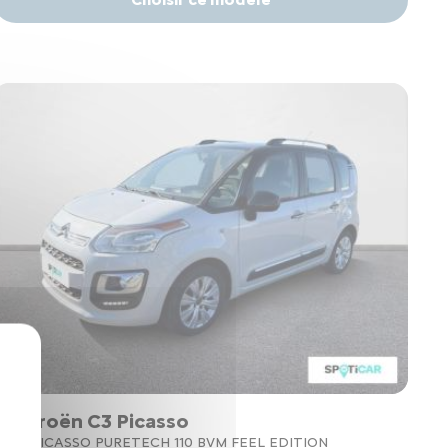
Citroën C3 Picasso
C3 PICASSO PURETECH 110 BVM FEEL EDITION