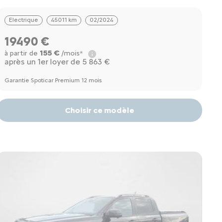
Electrique
45011 km
02/2024
19490 €
155 €
à partir de
/mois*
après un 1er loyer de 5 863 €
Garantie Spoticar Premium 12 mois
Choisir ce modèle