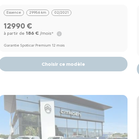
Essence
29956 km
02/2021
12990 €
186 €
à partir de
/mois*
Garantie Spoticar Premium 12 mois
Choisir ce modèle