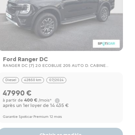
Ford Ranger DC
RANGER DC (7) 2.0 ECOBLUE 205 AUTO D. CABINE
WILDTRAK
Diesel
42850 km
07/2024
47990 €
400 €
à partir de
/mois*
après un 1er loyer de 14 435 €
Garantie Spoticar Premium 12 mois
Choisir ce modèle