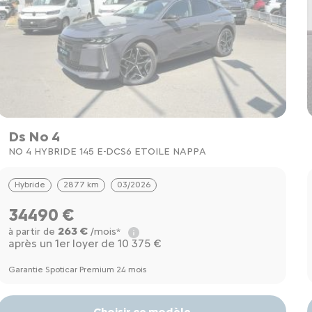
Ds No 4
NO 4 HYBRIDE 145 E-DCS6 ETOILE NAPPA
Hybride
2877 km
03/2026
34490 €
263 €
à partir de
/mois*
après un 1er loyer de 10 375 €
Garantie Spoticar Premium 24 mois
Choisir ce modèle