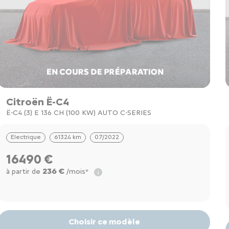
Citroën Ë-C4
Ë-C4 (3) E 136 CH (100 KW) AUTO C-SERIES
Electrique
61324 km
07/2022
16490 €
236 €
à partir de
/mois*
Choisir ce modèle