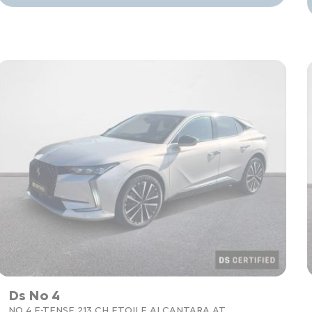
Ds No 4
NO 4 E-TENSE 213 CH ETOILE ALCANTARA AT