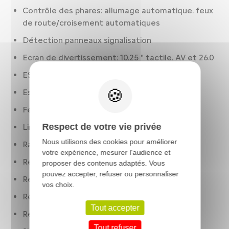
Contrôle des phares: allumage automatique. feux
de route/croisement automatiques
Détection panneaux signalisation
Ecran de divertissement: 10.25 " tactile. AV et 26.0
ESP
Essuie-glaces à capteur de pluie
Feux à LED
Respect de votre vie privée
Limiteur de vitesse
Nous utilisons des cookies pour améliorer
Rails de toit noirs
votre expérience, mesurer l'audience et
Récupération d'énergie au freinage
proposer des contenus adaptés. Vous
pouvez accepter, refuser ou personnaliser
Régulateur de vitesse
vos choix.
Réservoir principal
Tout accepter
Rétroviseurs rabattables électriquement
Tout refuser