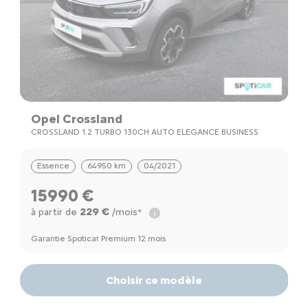
Opel Crossland
C
CROSSLAND 1.2 TURBO 130CH AUTO ELEGANCE BUSINESS
C
Essence
64950 km
04/2021
15990 €
229 €
à partir de
/mois*
à
Garantie Spoticar Premium 12 mois
Ga
Choisir ce modèle