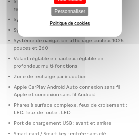
Sièges AR : banquette fractionnée. 3 places.
rabattables : 2/3-1/3
Personnaliser
Synthèse/reconnaissance vocale
Politique de cookies
Système anti collision
Système de navigation: affichage couleur. 10.25
pouces et 26.0
Volant réglable en hauteur. réglable en
profondeur. multi-fonctions
Zone de recharge par induction
Apple CarPlay Android Auto connexion sans fil
Apple et connexion sans fil Android
Phares à surface complexe. feux de croisement :
LED. feux de route : LED
Port de chargement USB : avant et arrière
Smart card / Smart key : entrée sans clé