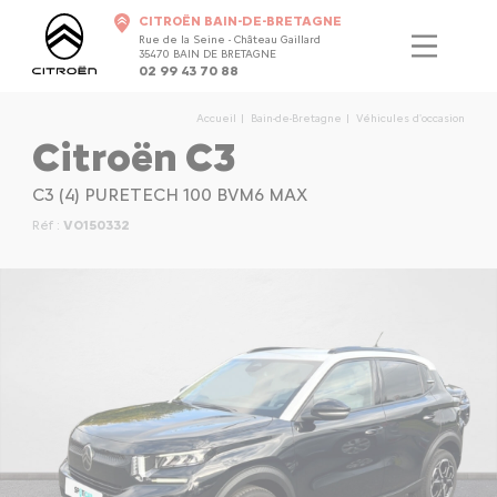
CITROËN BAIN-DE-BRETAGNE
Rue de la Seine - Château Gaillard
35470 BAIN DE BRETAGNE
02 99 43 70 88
Accueil
Bain-de-Bretagne
Véhicules d'occasion
Citroën C3
C3 (4) PURETECH 100 BVM6 MAX
Réf :
VO150332