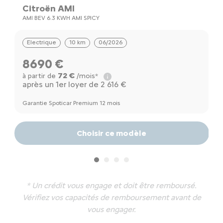
Citroën AMI
C
AMI BEV 6.3 KWH AMI SPICY
Electrique
10 km
06/2026
8690 €
72 €
à partir de
/mois*
à
après un 1er loyer de 2 616 €
Ga
Garantie Spoticar Premium 12 mois
Choisir ce modèle
* Un crédit vous engage et doit être remboursé.
Vérifiez vos capacités de remboursement avant de
vous engager.