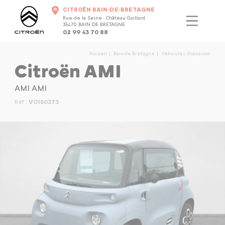
CITROËN BAIN-DE-BRETAGNE
Rue de la Seine - Château Gaillard
35470 BAIN DE BRETAGNE
02 99 43 70 88
Accueil
Bain-de-Bretagne
Véhicules d'occasion
Citroën AMI
AMI AMI
Réf :
VO150373