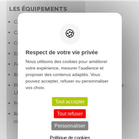
LES ÉQUIPEMENTS
Cable de charge mode 2
Capacité du coffre(l) :
Contrôle des phares:
Respect de votre vie privée
Essuie-glaces
Nous utilisons des cookies pour améliorer
Feux à LED
votre expérience, mesurer l'audience et
Récupération d'énergie au freinage
proposer des contenus adaptés. Vous
pouvez accepter, refuser ou personnaliser
Phares feux de croisement : LED. feux de route :
vos choix.
LED
Tout accepter
Port de chargement USB : avant
Rétroviseurs extérieurs : côté conducteur et
Tout refuser
côté passager
Personnaliser
Politique de cookies