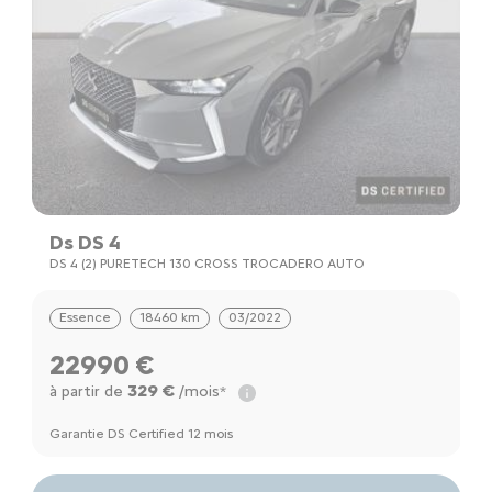
Ds DS 4
C
DS 4 (2) PURETECH 130 CROSS TROCADERO AUTO
C
Essence
18460 km
03/2022
22990 €
329 €
à partir de
/mois*
à
a
Garantie DS Certified 12 mois
Ga