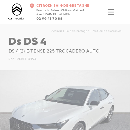
CITROËN BAIN-DE-BRETAGNE
Rue de la Seine - Château Gaillard
35470 BAIN DE BRETAGNE
02 99 43 70 88
Accueil
Bain-de-Bretagne
Véhicules d'occasion
Ds DS 4
DS 4 (2) E-TENSE 225 TROCADERO AUTO
Réf :
RENT-D194