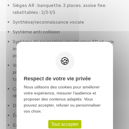
Sièges AR : banquette. 3 places. assise fixe.
rabattables : 2/3-1/3
Synthèse/reconnaissance vocale
Système anti collision
Système de navigation: visualisation 3D et voix.
avec écran tactile. affichage couleur. 10.00
pouces. alimentation par internet. 25.4 et 0
Volant cuir. réglable en hauteur. réglable en
profondeur. multi-fonctions et commandes
Respect de votre vie privée
tactiles
Nous utilisons des cookies pour améliorer
Contrôle des phares: allumage automatique.
votre expérience, mesurer l'audience et
réglage en hauteur automatique
proposer des contenus adaptés. Vous
Détection panneaux signalisation
pouvez accepter, refuser ou personnaliser
vos choix.
Éclairage ambiance
Tout accepter
Ecran de divertissement: 10.00 " tactile. AV et