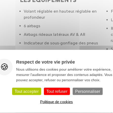
Volant réglable en hauteur. réglable en
F
profondeur
L
6 airbags
R
Airbags rideaux latéraux AV & AR
c
r
Indicateur de sous-gonflage des pneus
S
Antipatinage
f
Assistance au freinage d'urgence
Respect de votre vie privée
P
Climatisation
Nous utilisons des cookies pour améliorer votre expérience,
P
mesurer l'audience et proposer des contenus adaptés. Vous
Condamnation centralisée à distance.
pouvez accepter, refuser ou personnaliser vos choix.
R
incluant les lève-vitres
R
Tout accepter
Tout refuser
Personnaliser
Contrôle des phares: réglage en hauteur
manuel
R
Politique de cookies
ESP
P
c