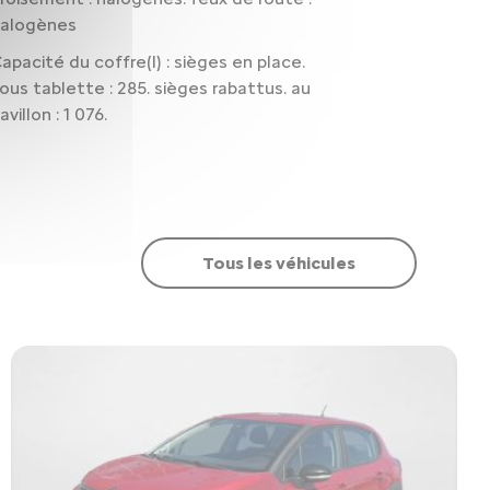
halogènes
apacité du coffre(l) : sièges en place.
ous tablette : 285. sièges rabattus. au
avillon : 1 076.
Tous les véhicules