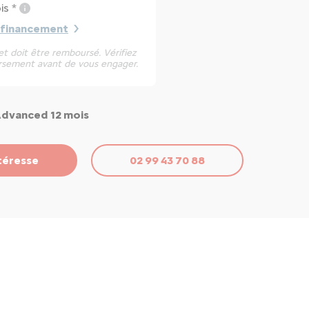
is *
 financement
t doit être remboursé. Vérifiez
rsement avant de vous engager.
Advanced 12 mois
téresse
02 99 43 70 88