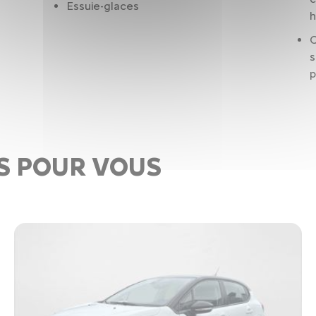
Essuie-glaces
C
s
p
S POUR VOUS