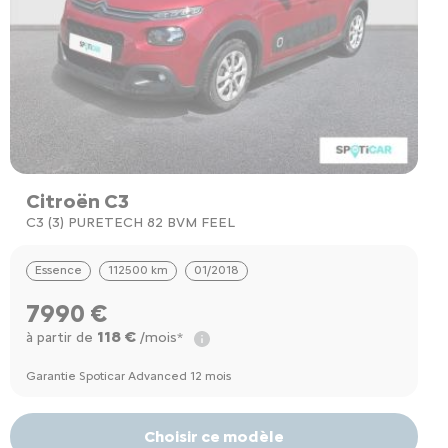
Citroën C3
C3 (3) PURETECH 82 BVM FEEL
Essence
112500 km
01/2018
7990 €
118 €
à partir de
/mois*
Garantie Spoticar Advanced 12 mois
Choisir ce modèle