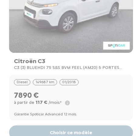
Citroën C3
C3 (3) BLUEHDI 75 S&S BVM FEEL (AM20) 5 PORTES
(JANV. 2018) (CO2 93)
Diesel
149687 km
01/2018
7890 €
117 €
à partir de
/mois*
Garantie Spoticar Advanced 12 mois
Choisir ce modèle