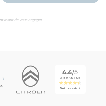
nt avant de vous engager.
4.4
/5
Basé sur
224 avis
r
88
Voir les avis