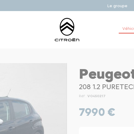
Le groupe
Véhic
Peugeo
208 1.2 PURETEC
Réf :
VO450217
7990 €