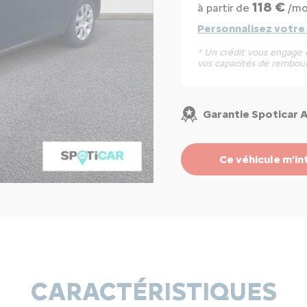
118 €
à partir de
/mo
Personnalisez votre
* Un crédit vous engage e
vos capacités de rembou
Garantie Spoticar 
Ce véhicule m'in
CARACTÉRISTIQUES