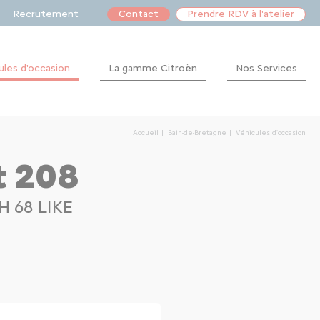
Recrutement
Contact
Prendre RDV à l'atelier
ules d'occasion
La gamme Citroën
Nos Services
Après-
vente
Accueil
Bain-de-Bretagne
Véhicules d'occasion
Financement
t 208
H 68 LIKE