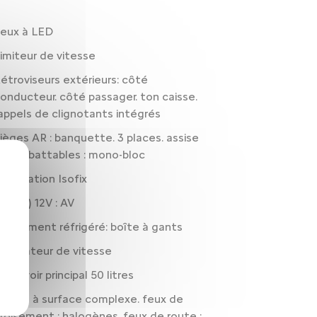
eux à LED
imiteur de vitesse
étroviseurs extérieurs: côté
onducteur. côté passager. ton caisse.
appels de clignotants intégrés
ièges AR : banquette. 3 places. assise
ixe. rabattables : mono-bloc
réparation Isofix
rise(s) 12V : AV
angement réfrigéré: boîte à gants
égulateur de vitesse
éservoir principal 50 litres
hares à surface complexe. feux de
roisement : halogènes. feux de route :