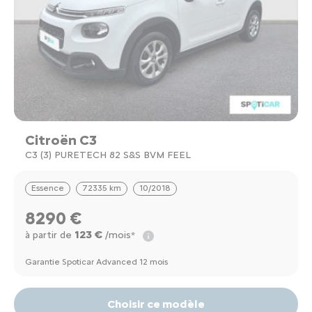
Citroën C3
C3 (3) PURETECH 82 S&S BVM FEEL
Essence
72335 km
10/2018
8290 €
123 €
à partir de
/mois*
Garantie Spoticar Advanced 12 mois
Choisir ce modèle