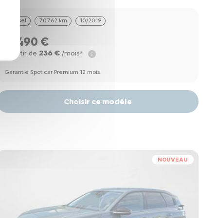
Diesel
70762 km
10/2019
16490 €
236 €
à partir de
/mois*
Garantie Spoticar Premium 12 mois
Choisir ce modèle
NOUVEAU