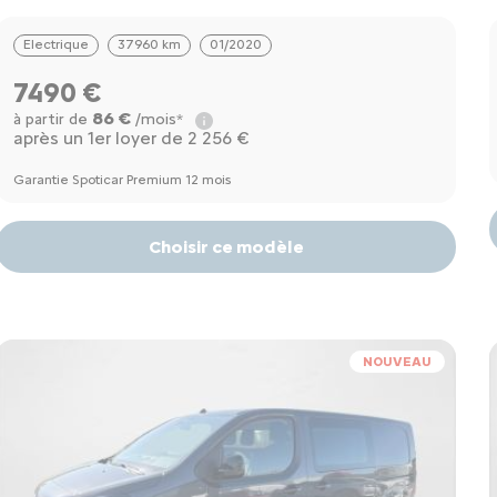
Electrique
37960 km
01/2020
7490 €
86 €
à partir de
/mois*
après un 1er loyer de 2 256 €
Garantie Spoticar Premium 12 mois
Choisir ce modèle
NOUVEAU