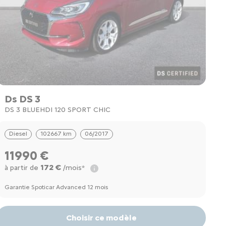
Ds DS 3
DS 3 BLUEHDI 120 SPORT CHIC
Diesel
102667 km
06/2017
11990 €
172 €
à partir de
/mois*
Garantie Spoticar Advanced 12 mois
Choisir ce modèle