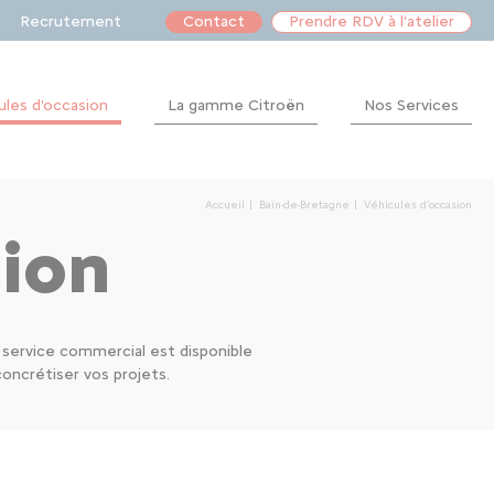
Recrutement
Contact
Prendre RDV à l'atelier
ules d'occasion
La gamme Citroën
Nos Services
Après-
vente
Accueil
Bain-de-Bretagne
Véhicules d'occasion
Financement
sion
e service commercial est disponible
ncrétiser vos projets.