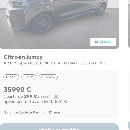
Citroën Jumpy
JUMPY (3) M DIESEL 180 CH AUTOMATIQUE CAF PPC
Diesel
10 km
05/2026
35990 €
299 €
à partir de
/mois*
après un 1er loyer de 10 826 €
Garantie Spoticar Premium 12 mois
Choisir ce modèle