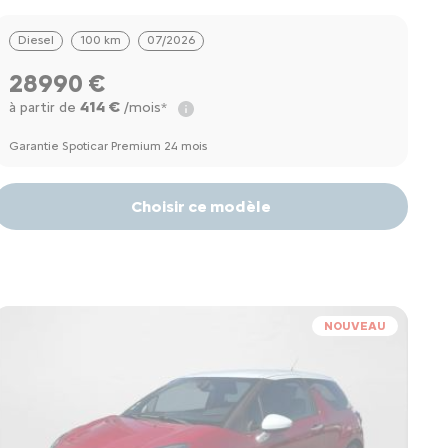
REPL
Diesel
100 km
07/2026
28990 €
414 €
à partir de
/mois*
Garantie Spoticar Premium 24 mois
Choisir ce modèle
NOUVEAU