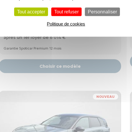
Tout accepter
Tout refuser
Personnaliser
Diesel
63994 km
12/2022
19990 €
Politique de cookies
178 €
à partir de
/mois*
après un 1er loyer de 6 014 €
Garantie Spoticar Premium 12 mois
Choisir ce modèle
NOUVEAU