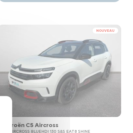
NOUVEAU
Citroën C5 Aircross
C5 AIRCROSS BLUEHDI 130 S&S EAT8 SHINE