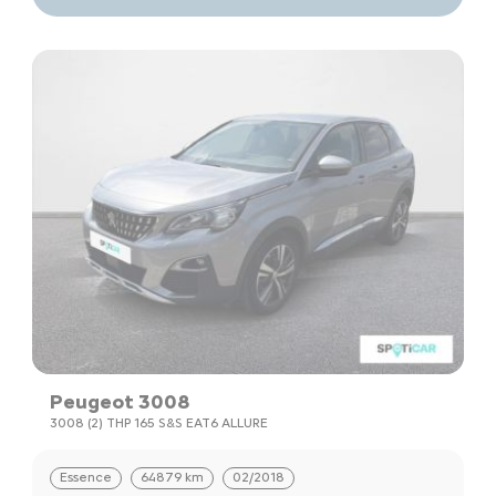
Peugeot 3008
3008 (2) THP 165 S&S EAT6 ALLURE
Essence
64879 km
02/2018