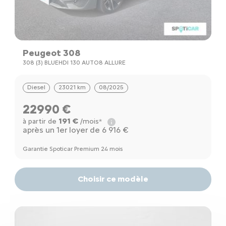
Peugeot 308
308 (3) BLUEHDI 130 AUTO8 ALLURE
Diesel
23021 km
08/2025
22990 €
191 €
à partir de
/mois*
après un 1er loyer de 6 916 €
Garantie Spoticar Premium 24 mois
Choisir ce modèle