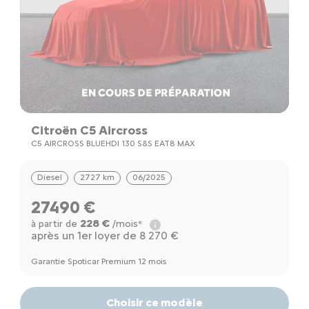
Citroën C5 Aircross
C5 AIRCROSS BLUEHDI 130 S&S EAT8 MAX
Diesel
2727 km
06/2025
27490 €
228 €
à partir de
/mois*
après un 1er loyer de 8 270 €
Garantie Spoticar Premium 12 mois
Choisir ce modèle