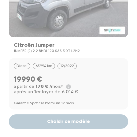
Citroën Jumper
JUMPER (2) 2.2 BHDI 120 S&S 3.0T L2H2
Diesel
63994 km
12/2022
19990 €
178 €
à partir de
/mois*
après un 1er loyer de 6 014 €
Garantie Spoticar Premium 12 mois
Choisir ce modèle