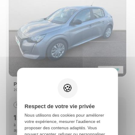
Peugeot 208
208 (2) PURETECH 75 S&S ACTIVE
Essence
29390 km
09/2022
Respect de votre vie privée
Nous utilisons des cookies pour améliorer
12690 €
votre expérience, mesurer l'audience et
112 €
à partir de
/mois*
proposer des contenus adaptés. Vous
après un 1er loyer de 3 818 €
pouvez accepter, refuser ou personnaliser