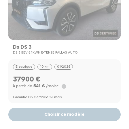
Ds DS 3
DS 3 BEV 54KWH E-TENSE PALLAS AUTO
Electrique
10 km
01/2026
37900 €
541 €
à partir de
/mois*
Garantie DS Certified 24 mois
Choisir ce modèle