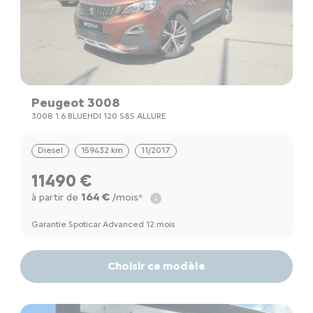
Peugeot 3008
3008 1.6 BLUEHDI 120 S&S ALLURE
Diesel
159432 km
11/2017
11490 €
164 €
à partir de
/mois*
Garantie Spoticar Advanced 12 mois
Choisir ce modèle