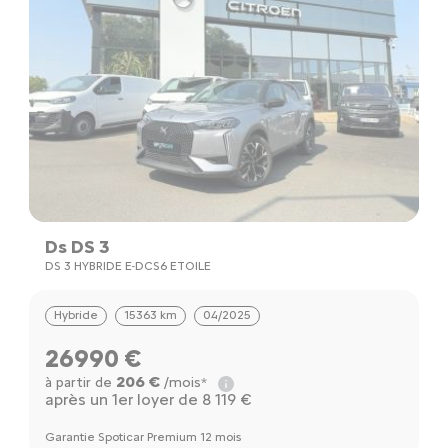
Ds DS 3
DS 3 HYBRIDE E-DCS6 ETOILE
Hybride
15363 km
04/2025
26990 €
206 €
à partir de
/mois*
après un 1er loyer de 8 119 €
Garantie Spoticar Premium 12 mois