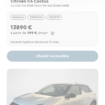
Citroën C4 Cactus
C4 CACTUS PURETECH 130 S&S BVM6 SHINE
Essence
36663 km
06/2019
13890 €
199 €
à partir de
/mois*
Garantie Spoticar Advanced 12 mois
Choisir ce modèle