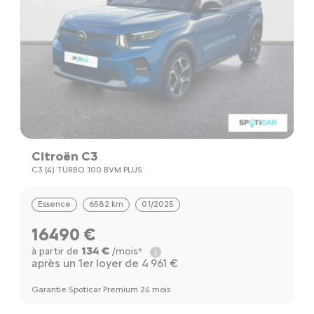
Citroën C3
C
C3 (4) TURBO 100 BVM PLUS
C
Essence
6582 km
01/2025
16490 €
134 €
à partir de
/mois*
à
après un 1er loyer de 4 961 €
a
Garantie Spoticar Premium 24 mois
Ga