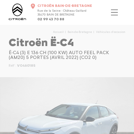
CITROËN BAIN-DE-BRETAGNE
Rue de la Seine - Château Gaillard
35470 BAIN DE BRETAGNE
02 99 43 70 88
Accueil
Bain-de-Bretagne
Véhicules d'occasion
Citroën Ë-C4
Ë-C4 (3) E 136 CH (100 KW) AUTO FEEL PACK
(AM20) 5 PORTES (AVRIL 2022) (CO2 0)
Réf :
VO460185