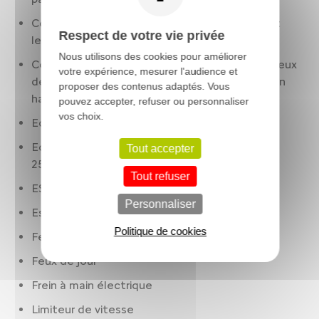
Condamnation centralisée à distance. incluant
Respect de votre vie privée
les lève-vitres
Nous utilisons des cookies pour améliorer
Contrôle des phares: allumage automatique. feux
votre expérience, mesurer l'audience et
de route/croisement automatiques. réglage en
proposer des contenus adaptés. Vous
hauteur manuel
pouvez accepter, refuser ou personnaliser
vos choix.
Eclair latéral
Ecran de divertissement: 10.00 " tactile. AV et
Tout accepter
25.4
Tout refuser
ESP
Personnaliser
Essuie-glaces à capteur de pluie
Politique de cookies
Feux à LED
Feux de jour
Frein à main électrique
Limiteur de vitesse