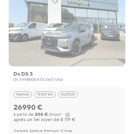
Ds DS 3
DS 3 HYBRIDE E-DCS6 ETOILE
Hybride
15363 km
04/2025
26990 €
206 €
à partir de
/mois*
après un 1er loyer de 8 119 €
Garantie Spoticar Premium 12 mois