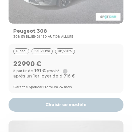
Peugeot 308
308 (3) BLUEHDI 130 AUTO8 ALLURE
Diesel
23021 km
08/2025
22990 €
191 €
à partir de
/mois*
après un 1er loyer de 6 916 €
Garantie Spoticar Premium 24 mois
Choisir ce modèle