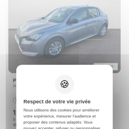
Peugeot 208
208 (2) PURETECH 75 S&S ACTIVE
Essence
29390 km
09/2022
Respect de votre vie privée
Nous utilisons des cookies pour améliorer
12690 €
votre expérience, mesurer l'audience et
112 €
à partir de
/mois*
proposer des contenus adaptés. Vous
après un 1er loyer de 3 818 €
pouvez accepter, refuser ou personnaliser