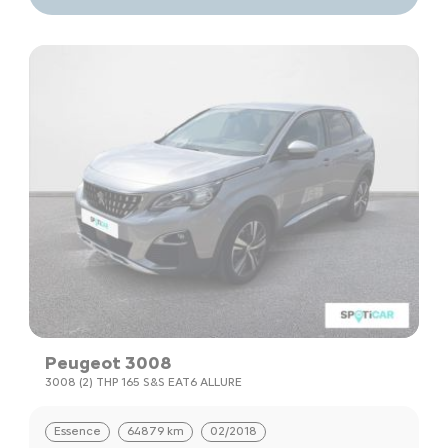
Peugeot 3008
3008 (2) THP 165 S&S EAT6 ALLURE
Essence
64879 km
02/2018