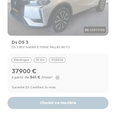
Ds DS 3
DS 3 BEV 54KWH E-TENSE PALLAS AUTO
Electrique
10 km
01/2026
37900 €
541 €
à partir de
/mois*
Garantie DS Certified 24 mois
Choisir ce modèle