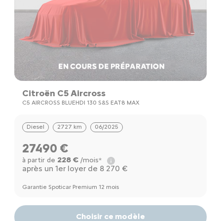
Citroën C5 Aircross
C5 AIRCROSS BLUEHDI 130 S&S EAT8 MAX
Diesel
2727 km
06/2025
27490 €
228 €
à partir de
/mois*
après un 1er loyer de 8 270 €
Garantie Spoticar Premium 12 mois
Choisir ce modèle