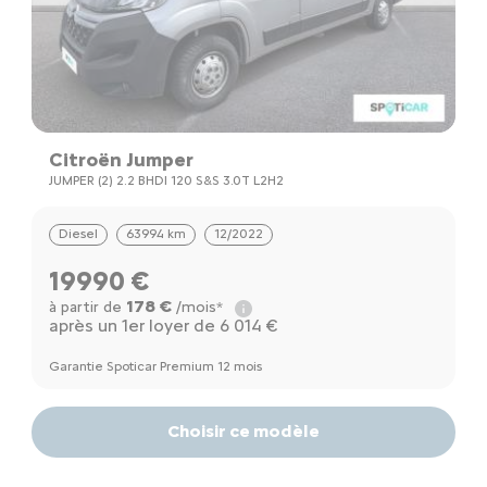
Citroën Jumper
JUMPER (2) 2.2 BHDI 120 S&S 3.0T L2H2
Diesel
63994 km
12/2022
19990 €
178 €
à partir de
/mois*
après un 1er loyer de 6 014 €
Garantie Spoticar Premium 12 mois
Choisir ce modèle