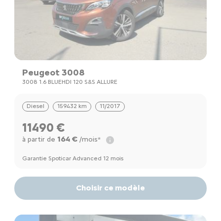
Peugeot 3008
3008 1.6 BLUEHDI 120 S&S ALLURE
Diesel
159432 km
11/2017
11490 €
164 €
à partir de
/mois*
Garantie Spoticar Advanced 12 mois
Choisir ce modèle