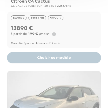
Citroën C4 Cactus
C4 CACTUS PURETECH 130 S&S BVM6 SHINE
Essence
36663 km
06/2019
13890 €
199 €
à partir de
/mois*
Garantie Spoticar Advanced 12 mois
Choisir ce modèle