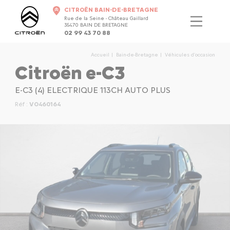
CITROËN BAIN-DE-BRETAGNE
Rue de la Seine - Château Gaillard
35470 BAIN DE BRETAGNE
02 99 43 70 88
Accueil
Bain-de-Bretagne
Véhicules d'occasion
Citroën e-C3
E-C3 (4) ELECTRIQUE 113CH AUTO PLUS
Réf :
VO460164