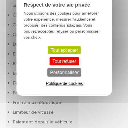
Respect de votre vie privée
profondeur. multi-fonctions
Nous utilisons des cookies pour améliorer
Climatisation
votre expérience, mesurer l'audience et
Condamnation centralisée à carte
proposer des contenus adaptés. Vous
pouvez accepter, refuser ou personnaliser
Contrôle des phares: allumage automatique
vos choix.
Détection panneaux signalisation
Tout accepter
Enregistreur d'accident
Tout refuser
ESP
Personnaliser
Essuie-glaces à capteur de pluie
Feux à LED
Politique de cookies
Feux de jour
Frein à main électrique
Limiteur de vitesse
Paiement depuis le véhicule