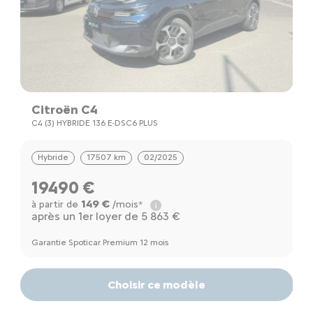
Citroën C4
D
C4 (3) HYBRIDE 136 E-DSC6 PLUS
D
Hybride
17507 km
02/2025
19490 €
149 €
à partir de
/mois*
à
après un 1er loyer de 5 863 €
Ga
Garantie Spoticar Premium 12 mois
Choisir ce modèle