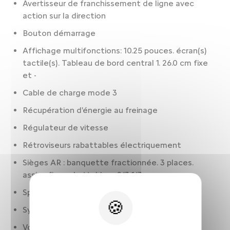
Avertisseur de franchissement de ligne avec
action sur la direction
Bouton démarrage
Affichage multifonctions: 10.25 pouces. écran(s)
tactile(s). Tableau de bord central 1. 26.0 cm fixe
et -
Cable de charge mode 3
Récupération d'énergie au freinage
Régulateur de vitesse
Rétroviseurs rabattables électriquement
Sièges AR : banquette fractionnée. 3 places.
assise fixe. rabattables : 2/3-1/3
Spoiler: de coffre
Système anti collision
Volant cuir. réglable en hauteur. réglable en