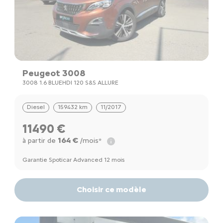
Peugeot 3008
3008 1.6 BLUEHDI 120 S&S ALLURE
Diesel
159432 km
11/2017
11490 €
164 €
à partir de
/mois*
Garantie Spoticar Advanced 12 mois
Choisir ce modèle