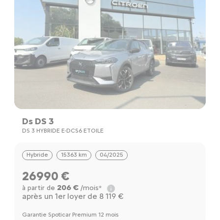
Ds DS 3
DS 3 HYBRIDE E-DCS6 ETOILE
Hybride
15363 km
04/2025
26990 €
206 €
à partir de
/mois*
après un 1er loyer de 8 119 €
Garantie Spoticar Premium 12 mois