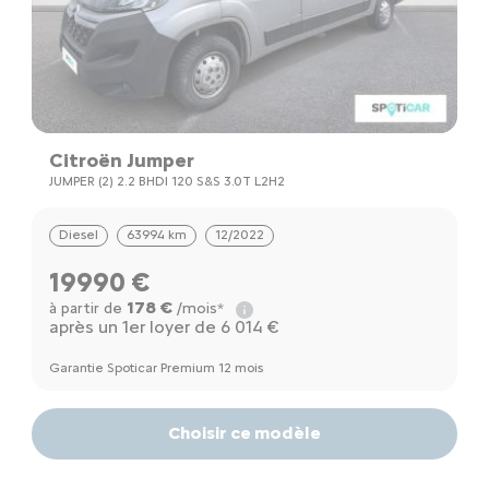
Citroën Jumper
JUMPER (2) 2.2 BHDI 120 S&S 3.0T L2H2
Diesel
63994 km
12/2022
19990 €
178 €
à partir de
/mois*
après un 1er loyer de 6 014 €
Garantie Spoticar Premium 12 mois
Choisir ce modèle