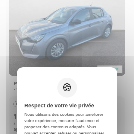
Peugeot 208
208 (2) PURETECH 75 S&S ACTIVE
Essence
29390 km
09/2022
Respect de votre vie privée
Nous utilisons des cookies pour améliorer
12690 €
votre expérience, mesurer l'audience et
112 €
à partir de
/mois*
proposer des contenus adaptés. Vous
après un 1er loyer de 3 818 €
pouvez accepter, refuser ou personnaliser