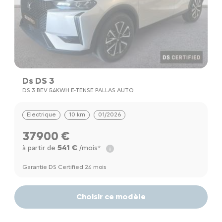
Ds DS 3
DS 3 BEV 54KWH E-TENSE PALLAS AUTO
Electrique
10 km
01/2026
37900 €
541 €
à partir de
/mois*
Garantie DS Certified 24 mois
Choisir ce modèle