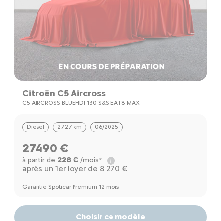
Citroën C5 Aircross
C5 AIRCROSS BLUEHDI 130 S&S EAT8 MAX
Diesel
2727 km
06/2025
27490 €
228 €
à partir de
/mois*
après un 1er loyer de 8 270 €
Garantie Spoticar Premium 12 mois
Choisir ce modèle