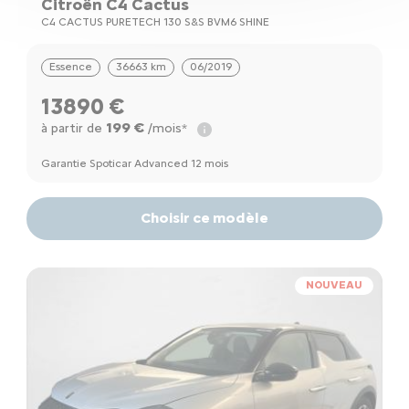
Citroën C4 Cactus
C4 CACTUS PURETECH 130 S&S BVM6 SHINE
Essence
36663 km
06/2019
13890 €
199 €
à partir de
/mois*
Garantie Spoticar Advanced 12 mois
Choisir ce modèle
NOUVEAU