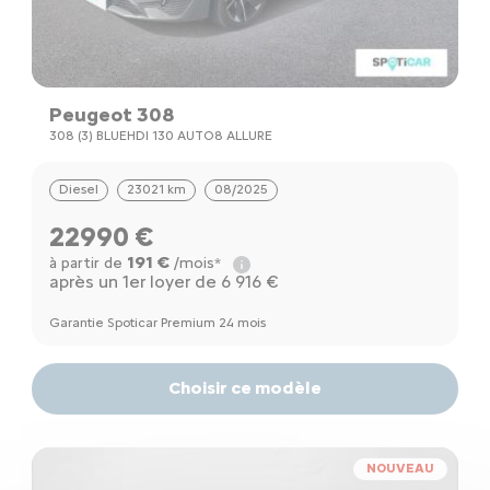
Peugeot 308
308 (3) BLUEHDI 130 AUTO8 ALLURE
Diesel
23021 km
08/2025
22990 €
191 €
à partir de
/mois*
après un 1er loyer de 6 916 €
Garantie Spoticar Premium 24 mois
Choisir ce modèle
NOUVEAU