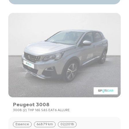
Peugeot 3008
3008 (2) THP 165 S&S EAT6 ALLURE
Essence
64879 km
02/2018