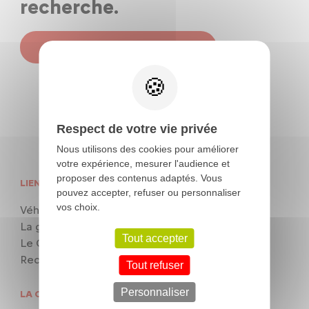
recherche.
Voir tous les véhicules
Respect de votre vie privée
Nous utilisons des cookies pour améliorer
votre expérience, mesurer l'audience et
proposer des contenus adaptés. Vous
LIENS UTILES
NOS SERVICES
pouvez accepter, refuser ou personnaliser
vos choix.
Véhicules d’occasion
Après-Vente
La gamme Citroën
Financement
Tout accepter
Le Groupe
Recrutement
Tout refuser
Personnaliser
LA CONCESSION CITROËN BAIN-DE-BRETAGNE