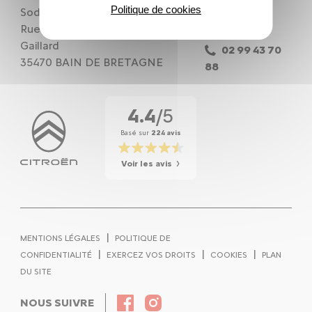
Politique de cookies
Sodiam SAS
Nous
Rue de la Seine - Château
contacter
Gaillard
02 99 43 70
35470 BAIN DE BRETAGNE
88
4.4
/5
Basé sur
224 avis
Voir les avis
|
MENTIONS LÉGALES
POLITIQUE DE
|
|
|
CONFIDENTIALITÉ
EXERCEZ VOS DROITS
COOKIES
PLAN
DU SITE
NOUS SUIVRE